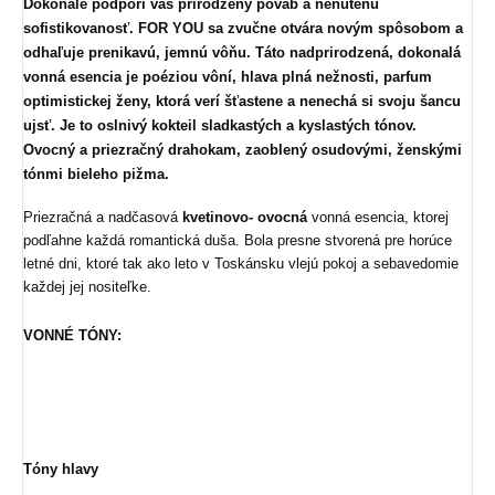
Dokonale podporí váš prirodzený pôvab a nenútenú
sofistikovanosť.
FOR YOU
sa zvučne otvára novým spôsobom a
odhaľuje prenikavú, jemnú vôňu. Táto nadprirodzená, dokonalá
vonná esencia je poéziou vôní, hlava plná nežnosti, parfum
optimistickej ženy, ktorá verí šťastene a nenechá si svoju šancu
ujsť. Je to oslnivý kokteil sladkastých a kyslastých tónov.
Ovocný a priezračný drahokam, zaoblený osudovými, ženskými
tónmi bieleho pižma.
Priezračná a nadčasová
kvetinovo- ovocná
vonná esencia, ktorej
podľahne každá romantická duša. Bola presne stvorená pre horúce
letné dni, ktoré tak ako leto v Toskánsku vlejú pokoj a sebavedomie
každej jej nositeľke.
VONNÉ TÓNY:
Tóny hlavy