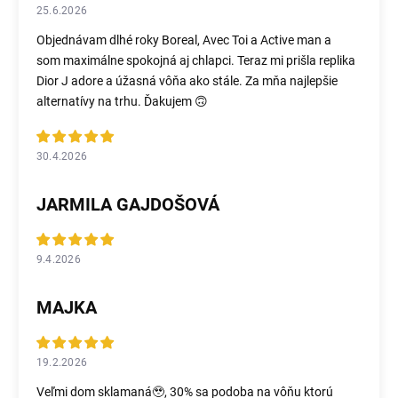
25.6.2026
Objednávam dlhé roky Boreal, Avec Toi a Active man a
som maximálne spokojná aj chlapci. Teraz mi prišla replika
Dior J adore a úžasná vôňa ako stále. Za mňa najlepšie
alternatívy na trhu. Ďakujem 🙃
30.4.2026
JARMILA GAJDOŠOVÁ
9.4.2026
MAJKA
19.2.2026
Veľmi dom sklamaná🥹, 30% sa podoba na vôňu ktorú