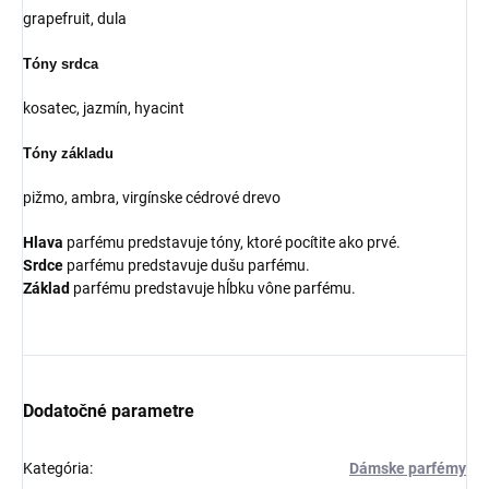
grapefruit, dula
Tóny srdca
kosatec, jazmín, hyacint
Tóny základu
pižmo, ambra, virgínske cédrové drevo
Hlava
parfému predstavuje tóny, ktoré pocítite ako prvé.
Srdce
parfému predstavuje dušu parfému.
Základ
parfému predstavuje hĺbku vône parfému.
Dodatočné parametre
Kategória
:
Dámske parfémy