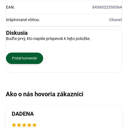
EAN
:
8436022350564
Inšpirované vôňou
:
Chanel
Diskusia
Buďte prvý, kto napíše príspevok k tejto položke.
Pridať komentár
DADENA