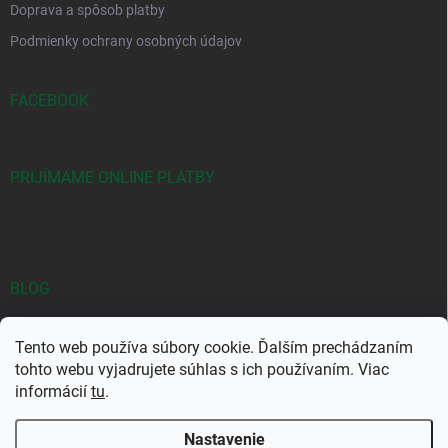
Doprava a spôsob platby
Podmienky ochrany osobných údajov
FACEBOOK
PRIJÍMAME ONLINE PLATBY
BLOG
Objavte jedinečné kombinácie Yodeyma vôní
Tento web používa súbory cookie. Ďalším prechádzaním
Najpredávanejšie Yodeyma vône: Prečo si ich kúpiť?
tohto webu vyjadrujete súhlas s ich používaním. Viac
informácií
tu
.
YODEYMA – Kvalitná značka parfémov za bezkonkurenčné ceny
Nastavenie