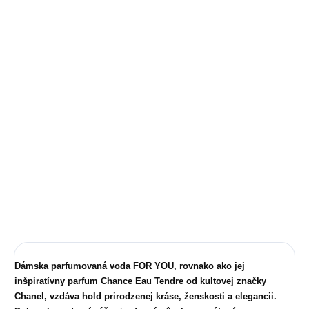
Vedeli ste o tom že vôňa sa nedá patentovať? Ak chcete ušetriť
niekoľko desiatok €, parfémy značky YODEYMA sú pre vás tým
najlepším riešením.
POPIS:
Vonná kompozícia sa otvára vrchnými
tónmi hlavy
v podobe
zvodného grapefruitu a okúzľujúcej duly.
V srdci
sa ďalej tvorí omamný
kvetinový zážitok, ktorý umocňujú
tóny základu
- ženské pižmo
a neodolateľný virgínsky céder.
Parfém je intenzívny a veľmi trvácny.
DETAILNÉ INFORMÁCIE
OPÝTAŤ SA
STRÁŽIŤ
Dámska parfumovaná voda
FOR YOU
, rovnako ako jej
inšpiratívny parfum
Chance Eau Tendre
od kultovej značky
Chanel, vzdáva hold prirodzenej kráse, ženskosti a elegancii.