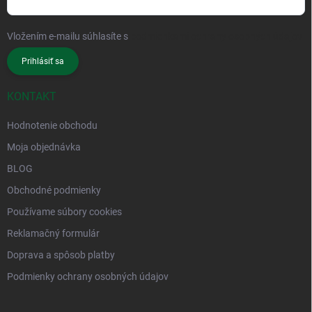
Vložením e-mailu súhlasíte s
podmienkami ochrany osobných údajov
Prihlásiť sa
KONTAKT
Hodnotenie obchodu
Moja objednávka
BLOG
Obchodné podmienky
Používame súbory cookies
Reklamačný formulár
Doprava a spôsob platby
Podmienky ochrany osobných údajov