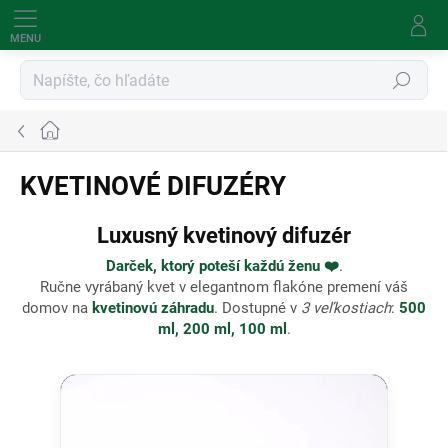
Prejsť
na
obsah
Hľadať
Domov
KVETINOVÉ DIFUZÉRY
Luxusný kvetinový difuzér
Darček, ktorý poteší každú ženu ❤️
.
Ručne vyrábaný kvet v elegantnom flakóne premení váš
domov na
kvetinovú záhradu
. Dostupné v
3 veľkostiach
:
500
ml, 200 ml, 100 ml
.