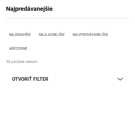
Najpredávanejšie
R
a
NAJDRAHŠIE
NAJLACNEJŠIE
NAJPREDÁVANEJŠIE
d
e
ABECEDNE
n
i
12
položiek celkom
e
p
OTVORIŤ FILTER
r
o
d
V
u
ý
k
p
t
i
o
s
v
p