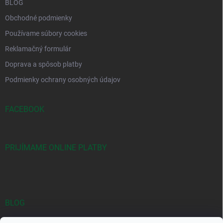
BLOG
Obchodné podmienky
Používame súbory cookies
Reklamačný formulár
Doprava a spôsob platby
Podmienky ochrany osobných údajov
FACEBOOK
PRIJÍMAME ONLINE PLATBY
BLOG
Objavte jedinečné kombinácie Yodeyma vôní