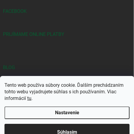
FACEBOOK
PRIJÍMAME ONLINE PLATBY
BLOG
Objavte jedinečné kombinácie Yodeyma vôní
Tento web používa súbory cookie. Ďalším prechádzaním
Najpredávanejšie Yodeyma vône: Prečo si ich kúpiť?
tohto webu vyjadrujete súhlas s ich používaním. Viac
informácií
tu
.
YODEYMA – Kvalitná značka parfémov za bezkonkurenčné ceny
Nastavenie
Copyright 2026
TOP-PARFEMY.SK
. Všetky práva vyhradené.
Súhlasím