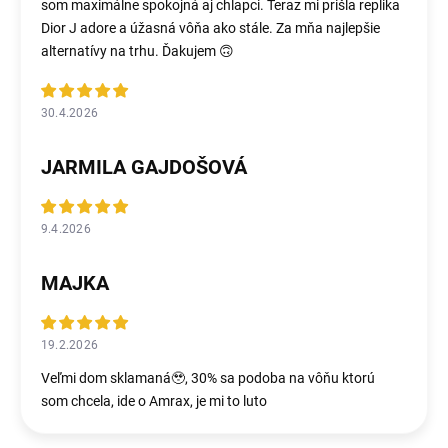
som maximálne spokojná aj chlapci. Teraz mi prišla replika
Dior J adore a úžasná vôňa ako stále. Za mňa najlepšie
alternatívy na trhu. Ďakujem 🙃
30.4.2026
JARMILA GAJDOŠOVÁ
9.4.2026
MAJKA
19.2.2026
Veľmi dom sklamaná🥹, 30% sa podoba na vôňu ktorú
som chcela, ide o Amrax, je mi to luto