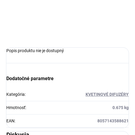
Kvetinová Kvitnúce ruže splývajú
so sladkými a ľahkými tónmi
plumérie, ylang ylang a bielych
kvetov a miešajú sa s pižmovými
a ambrovými...
Popis produktu nie je dostupný
Dodatočné parametre
Kategória
:
KVETINOVÉ DIFUZÉRY
Hmotnosť
:
0.675 kg
EAN
:
8057143588621
Diskusia