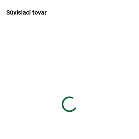
Súvisiaci tovar
Rose in Fiore - Ruža v
Rozkvete
kvetinový difuzér
34,90 €
od
Detail
Rose in fiore - Ruža v rozkvete