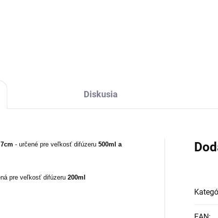
Diskusia
Dod
 7cm
- určené pre veľkosť difúzeru
500ml a
ená pre veľkosť difúzeru
200ml
Kategó
EAN
: