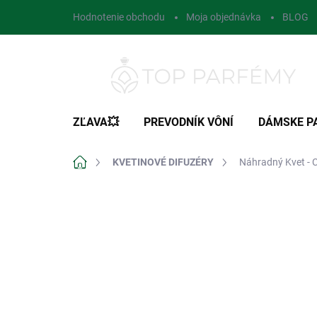
Prejsť
Hodnotenie obchodu
Moja objednávka
BLOG
na
obsah
ZĽAVA💥
PREVODNÍK VÔNÍ
DÁMSKE P
Domov
KVETINOVÉ DIFUZÉRY
Náhradný Kvet - C
1 hodnotenie
Podrobnosti hodnot