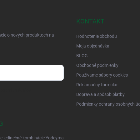
KONTAKT
ácie o nových produktoch na
Hodnotenie obchodu
Moja objednávka
BLOG
Obchodné podmienky
Používame súbory cookies
Reklamačný formulár
osobných údajov
Doprava a spôsob platby
Podmienky ochrany osobných úd
G
te jedinečné kombinácie Yodeyma