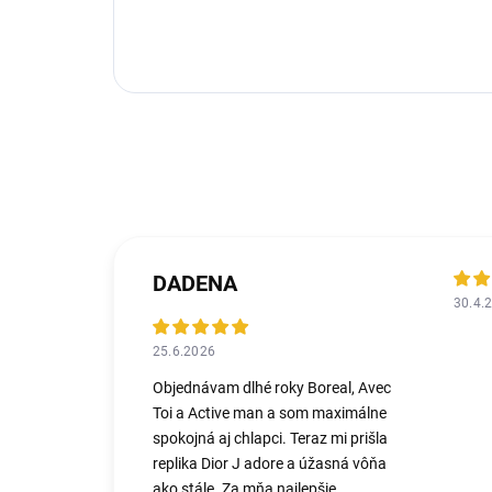
DADENA
30.4.
25.6.2026
Objednávam dlhé roky Boreal, Avec
Toi a Active man a som maximálne
spokojná aj chlapci. Teraz mi prišla
replika Dior J adore a úžasná vôňa
ako stále. Za mňa najlepšie