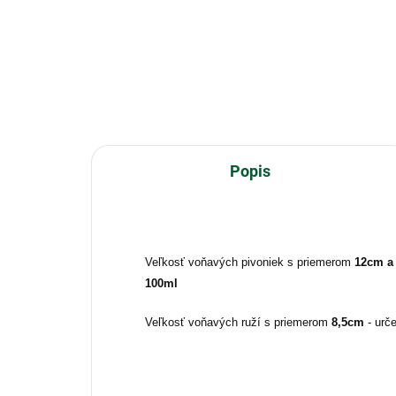
Camelia Fiorita - Rozkvitnutá
Kamélia Kvetinová Zelené a
citrusové tóny mandarínky sa
miešajú s kvetinovými tónmi
Ylang Ylang, Kaméliou,
konvalinkou a cyklámenom. Vôňa
je...
Popis
Veľkosť voňavých pivoniek s priemerom
12cm a
100ml
Veľkosť voňavých ruží s priemerom
8,5cm
- urč