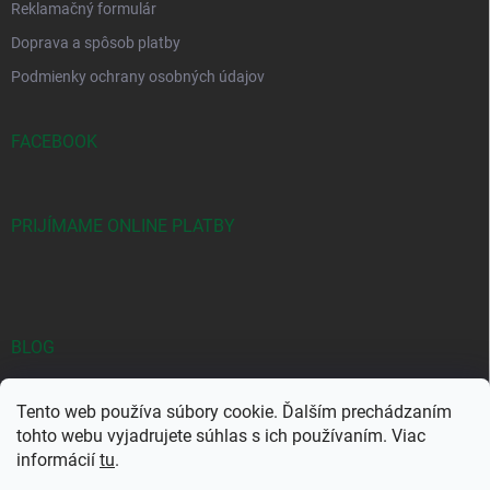
Reklamačný formulár
Doprava a spôsob platby
Podmienky ochrany osobných údajov
FACEBOOK
PRIJÍMAME ONLINE PLATBY
BLOG
Objavte jedinečné kombinácie Yodeyma vôní
Tento web používa súbory cookie. Ďalším prechádzaním
Najpredávanejšie Yodeyma vône: Prečo si ich kúpiť?
tohto webu vyjadrujete súhlas s ich používaním. Viac
informácií
tu
.
YODEYMA – Kvalitná značka parfémov za bezkonkurenčné ceny