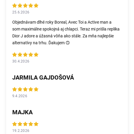
25.6.2026
Objednávam dlhé roky Boreal, Avec Toi a Active man a
som maximálne spokojná aj chlapci. Teraz mi prišla replika
Dior J adore a úžasná vôňa ako stále. Za mňa najlepšie
alternatívy na trhu. Ďakujem 🙃
30.4.2026
JARMILA GAJDOŠOVÁ
9.4.2026
MAJKA
19.2.2026