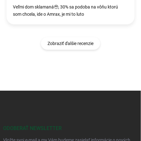
Veľmi dom sklamaná🥹, 30% sa podoba na vôňu ktorú
som chcela, ide o Amrax, je mi to luto
Zobraziť ďalšie recenzie
Z
á
p
ä
t
i
ODOBERAŤ NEWSLETTER
e
Vložte svoj e-mail a my Vám budeme zasielať informácie o nových