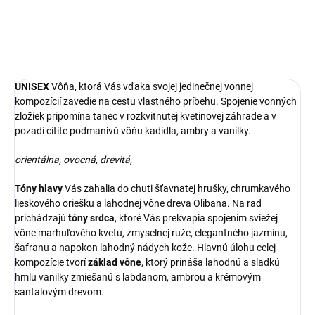
DETAILNÉ INFORMÁCIE
OPÝTAŤ SA
STRÁŽIŤ
UNISEX
Vôňa, ktorá Vás vďaka svojej jedinečnej vonnej
kompozícií zavedie na cestu vlastného príbehu. Spojenie vonných
zložiek pripomína tanec v rozkvitnutej kvetinovej záhrade a v
pozadí cítite podmanivú vôňu kadidla, ambry a vanilky.
orientálna, ovocná, drevitá,
Tóny hlavy
Vás zahalia do chuti šťavnatej hrušky, chrumkavého
lieskového oriešku a lahodnej vône dreva Olibana. Na rad
prichádzajú
tóny srdca
, ktoré Vás prekvapia spojením sviežej
vône marhuľového kvetu, zmyselnej ruže, elegantného jazmínu,
šafranu a napokon lahodný nádych kože. Hlavnú úlohu celej
kompozície tvorí
základ vône,
ktorý prináša lahodnú a sladkú
hmlu vanilky zmiešanú s labdanom, ambrou a krémovým
santalovým drevom.