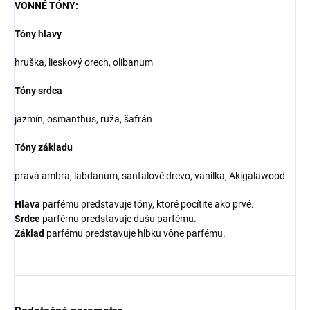
VONNÉ TÓNY:
Tóny hlavy
hruška, lieskový orech, olibanum
Tóny srdca
jazmín, osmanthus, ruža, šafrán
Tóny základu
pravá ambra, labdanum, santalové drevo, vanilka, Akigalawood
Hlava
parfému predstavuje tóny, ktoré pocítite ako prvé.
Srdce
parfému predstavuje dušu parfému.
Základ
parfému predstavuje hĺbku vône parfému.