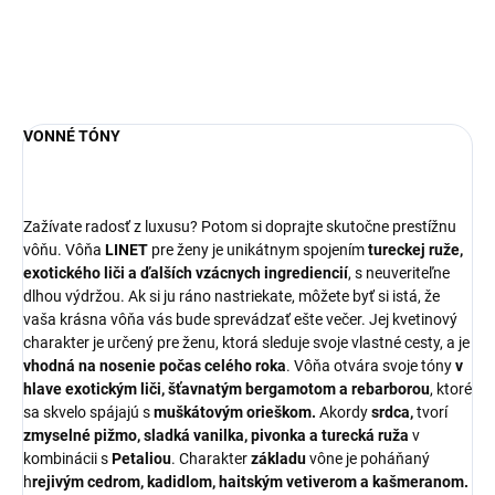
DETAILNÉ INFORMÁCIE
OPÝTAŤ SA
STRÁŽIŤ
VONNÉ TÓNY
Zažívate radosť z luxusu? Potom si doprajte skutočne prestížnu
vôňu. Vôňa
LINET
pre ženy je unikátnym spojením
tureckej ruže,
exotického liči a ďalších vzácnych ingrediencií
, s neuveriteľne
dlhou výdržou. Ak si ju ráno nastriekate, môžete byť si istá, že
vaša krásna vôňa vás bude sprevádzať ešte večer. Jej kvetinový
charakter je určený pre ženu, ktorá sleduje svoje vlastné cesty, a je
vhodná na nosenie počas celého roka
. Vôňa otvára svoje tóny
v
hlave exotickým liči, šťavnatým bergamotom a rebarborou
, ktoré
sa skvelo spájajú s
muškátovým orieškom.
Akordy
srdca,
tvorí
zmyselné pižmo, sladká vanilka, pivonka a turecká ruža
v
kombinácii s
Petaliou
. Charakter
základu
vône je poháňaný
h
rejivým cedrom, kadidlom, haitským vetiverom a kašmeranom.