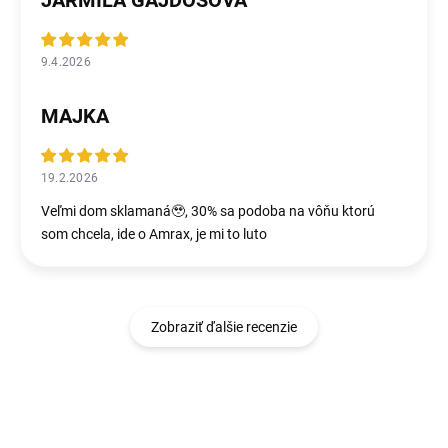
JARMILA GAJDOŠOVÁ
9.4.2026
MAJKA
19.2.2026
Veľmi dom sklamaná🥹, 30% sa podoba na vôňu ktorú
som chcela, ide o Amrax, je mi to luto
Zobraziť ďalšie recenzie