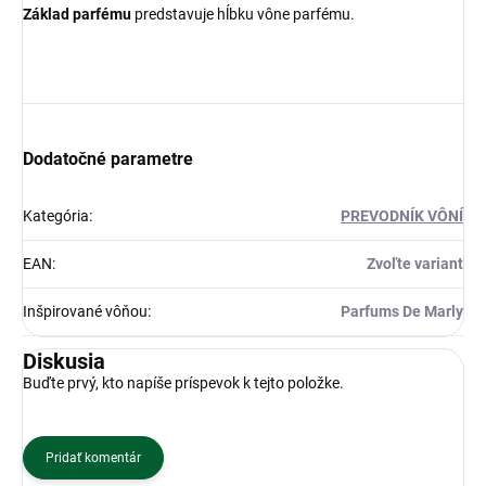
Základ parfému
predstavuje hĺbku vône parfému.
Dodatočné parametre
Kategória
:
PREVODNÍK VÔNÍ
EAN
:
Zvoľte variant
Inšpirované vôňou
:
Parfums De Marly
Diskusia
Buďte prvý, kto napíše príspevok k tejto položke.
Pridať komentár