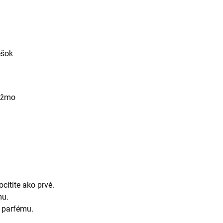
ešok
pižmo
ocítite ako prvé.
mu.
 parfému.