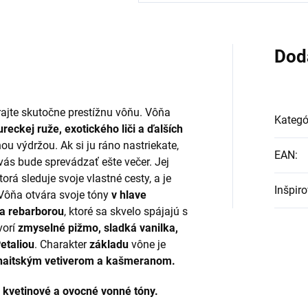
Dod
rajte skutočne prestížnu vôňu. Vôňa
Kategó
ureckej ruže, exotického liči a ďalších
hou výdržou. Ak si ju ráno nastriekate,
EAN
:
vás bude sprevádzať ešte večer. Jej
orá sleduje svoje vlastné cesty, a je
Inšpir
 Vôňa otvára svoje tóny
v hlave
 a rebarborou
, ktoré sa skvelo spájajú s
vorí
zmyselné pižmo, sladká vanilka,
etaliou
. Charakter
základu
vône je
 haitským vetiverom a kašmeranom.
, kvetinové a ovocné
vonné tóny.