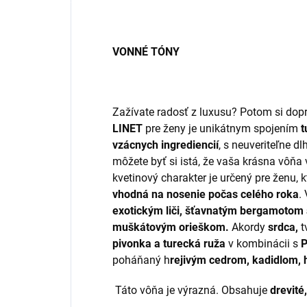
VONNÉ TÓNY
Zažívate radosť z luxusu? Potom si dop
LINET
pre ženy je unikátnym spojením
t
vzácnych ingrediencií
, s neuveriteľne dl
môžete byť si istá, že vaša krásna vôňa 
kvetinový charakter je určený pre ženu, kt
vhodná na nosenie počas celého roka
.
exotickým liči, šťavnatým bergamotom
muškátovým orieškom.
Akordy
srdca,
t
pivonka a turecká ruža
v kombinácii s
P
poháňaný h
rejivým cedrom, kadidlom,
Táto vôňa je výrazná. Obsahuje
drevité