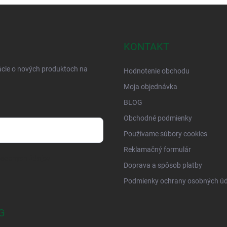
KONTAKT
ácie o nových produktoch na
Hodnotenie obchodu
Moja objednávka
BLOG
Obchodné podmienky
Používame súbory cookies
Reklamačný formulár
osobných údajov
Doprava a spôsob platby
Podmienky ochrany osobných úd
G