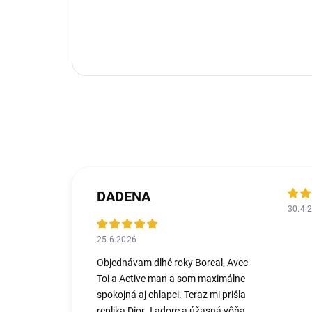
DADENA
30.4.
25.6.2026
Objednávam dlhé roky Boreal, Avec
Toi a Active man a som maximálne
spokojná aj chlapci. Teraz mi prišla
replika Dior J adore a úžasná vôňa