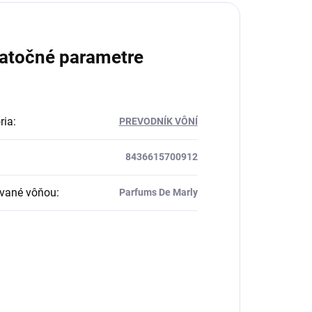
atočné parametre
ria
:
PREVODNÍK VÔNÍ
8436615700912
ované vôňou
:
Parfums De Marly