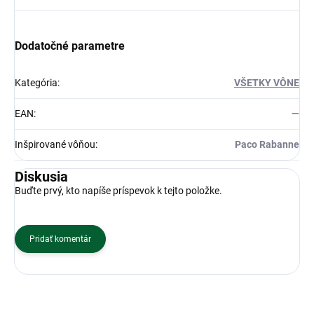
Dodatočné parametre
Kategória
:
VŠETKY VÔNE
EAN
:
—
Inšpirované vôňou
:
Paco Rabanne
Diskusia
Buďte prvý, kto napíše príspevok k tejto položke.
Pridať komentár