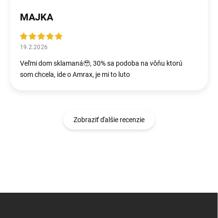
MAJKA
19.2.2026
Veľmi dom sklamaná🥹, 30% sa podoba na vôňu ktorú
som chcela, ide o Amrax, je mi to luto
Zobraziť ďalšie recenzie
Z
á