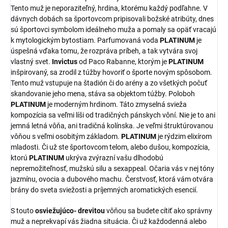
Tento muž je neporaziteľný, hrdina, ktorému každý podľahne. V
dávnych dobách sa športovcom pripisovali božské atribúty, dnes
sú športovci symbolom ideálneho muža a pomaly sa opäť vracajú
k mytologickým bytostiam. Parfumovaná voda
PLATINUM
je
úspešná vďaka tomu, že rozpráva príbeh, a tak vytvára svoj
vlastný svet.
Invictus
od Paco Rabanne, ktorým je
PLATINUM
inšpirovaný, sa zrodil z túžby hovoriť o športe novým spôsobom.
Tento muž vstupuje na štadión či do arény a zo všetkých počuť
skandovanie jeho mena, stáva sa objektom túžby. Poloboh
PLATINUM
je moderným hrdinom. Táto zmyselná svieža
kompozícia sa veľmi líši od tradičných pánskych vôní. Nie je to ani
jemná letná vôňa, ani tradičná kolínska. Je veľmi štruktúrovanou
vôňou s veľmi osobitým základom.
PLATINUM
je rýdzim elixírom
mladosti. Či už ste športovcom telom, alebo dušou, kompozícia,
ktorú
PLATINUM
ukrýva zvýrazní vašu dlhodobú
nepremožiteľnosť, mužskú silu a sexappeal. Očaria vás v nej tóny
jazmínu, ovocia a dubového machu. Čerstvosť, ktorá vám otvára
brány do sveta sviežosti a príjemných aromatických esencií.
S touto
osviežujúco- drevitou
vôňou sa budete cítiť ako správny
muž a neprekvapí vás žiadna situácia. Či už každodenná alebo