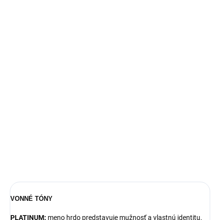
Vedeli ste o tom že vôňa sa nedá patentovať? Ak chcete ušetriť
niekoľko desiatok €, parfémy značky YODEYMA sú pre vás tým
najlepším riešením.
Privoňajte si k vôni víťazstva!
POPIS:
Svieže tóny v
hlave
zastupujú grapefruit a morské tóny. Zmyselnú
časť
srdca
tvorí vavrín s jazmínom, ktoré dokonale splývajú
s mužnosťou dubového machu a pačuli v
základe
.
Parfém je intenzívny a veľmi trvácny.
DETAILNÉ INFORMÁCIE
OPÝTAŤ SA
STRÁŽIŤ
VONNÉ TÓNY
PLATINUM:
meno hrdo predstavuje mužnosť a vlastnú identitu.