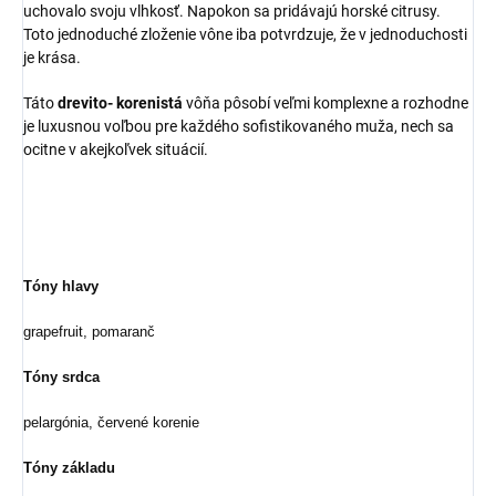
uchovalo svoju vlhkosť. Napokon sa pridávajú horské citrusy.
Toto jednoduché zloženie vône iba potvrdzuje, že v jednoduchosti
je krása.
Táto
drevito- korenistá
vôňa pôsobí veľmi komplexne a rozhodne
je luxusnou voľbou pre každého sofistikovaného muža, nech sa
ocitne v akejkoľvek situácií.
Tóny hlavy
grapefruit, pomaranč
Tóny srdca
pelargónia, červené korenie
Tóny základu