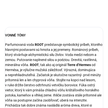
DETAILNÉ INFORMÁCIE
OPÝTAŤ SA
STRÁŽIŤ
VONNÉ TÓNY
Parfumovaná voda
ROOT
predstavuje symbolický príbeh, ktorého
hlavnými postavami sú hmota a jej premeny. Románový príbeh,
ktorý stvárňuje alchymistickú silu živlov. Voda medzi nebom a
zemou. Putovanie naplnené silou a poéziou. Drevitá, rastlinná,
minerálna vôňa.
ROOT
, tak ako aj originál
Terre
d’Hermes
od
Hermésa, je výlučne mužská záležitosť. Výrazná, dominujúca
a neprehliadnuteľná. Začiatok je skutočne razantný- prvé minúty
prítomná len a len chyprová vôňa. Stojíte na kopci nad lesom,
v ruke držíte čerstvo odtrhnutú vetvičku borovice. Fúka ostrý
vietor, ktorý k vám prináša chladnú vôňu krištáľového horského
potoka, kameňov a vlhkej zeme. Ihličie zostáva stále prítomné ale
vôňa sa postupne začína zaobľovať, uberá na intenzite.
Prichádza tak dobre známa nasládlá aróma dreva, ktoré si