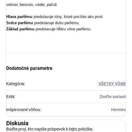
vetiver, benzoin, céder, pačuli
Hlava parfému
predstavuje tóny, ktoré pocítite ako prvé.
Srdce parfému
predstavuje dušu parfému.
Základ parfému
predstavuje hĺbku vône parfému.
Dodatočné parametre
Kategória
:
VŠETKY VÔNE
EAN
:
Zvoľte variant
Inšpirované vôňou
:
Hermès
Diskusia
Buďte prvý, kto napíše príspevok k tejto položke.