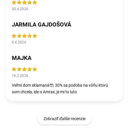
30.4.2026
JARMILA GAJDOŠOVÁ
9.4.2026
MAJKA
19.2.2026
Veľmi dom sklamaná🥹, 30% sa podoba na vôňu ktorú
som chcela, ide o Amrax, je mi to luto
Zobraziť ďalšie recenzie