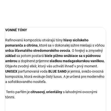
DETAILNÉ INFORMÁCIE
OPÝTAŤ SA
STRÁŽIŤ
VONNÉ TÓNY
Rafinovanú kompozíciu otvárajú tóny
hlavy
sicílskeho
pomaranča a citróna,
ktoré sa v dokonalej súhre miešajú s vôňou
srdca šťavnatého stredomorského ovocia
. O hrejivý a zmyselný
základ
sa potom postará
biele pižmo snúbiace sa s púdrovou
ambrou
a doplnené príjemne
sladkou madagaskarskou vanilkou.
Objavte zvodný elixír, ktorý vás uchváti ihneď v prvý moment.
UNISEX
parfumovaná voda
BLUE SAND
je jemná, sviežo-ovocná
kompozícia, ktorá evokuje čistý luxus. A je určená pre moderného
a sofistikovaného nositeľa.
Tento parfém je
citrusový, orientálny
s lahodnými ovocnými
tónmi.