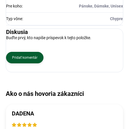
Pre koho
:
Pánske, Dámske, Unisex
Typ vône
:
Chypre
Diskusia
Buďte prvý, kto napíše príspevok k tejto položke.
Pridať komentár
DADENA