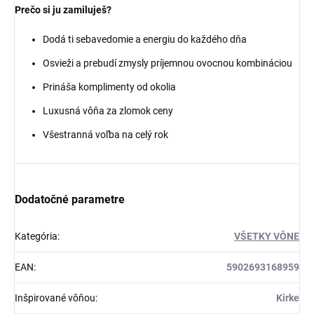
Prečo si ju zamiluješ?
Dodá ti sebavedomie a energiu do každého dňa
Osvieži a prebudí zmysly príjemnou ovocnou kombináciou
Prináša komplimenty od okolia
Luxusná vôňa za zlomok ceny
Všestranná voľba na celý rok
Dodatočné parametre
Kategória
:
VŠETKY VÔNE
EAN
:
5902693168959
Inšpirované vôňou
:
Kirke