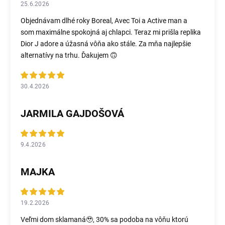
25.6.2026
Objednávam dlhé roky Boreal, Avec Toi a Active man a
som maximálne spokojná aj chlapci. Teraz mi prišla replika
Dior J adore a úžasná vôňa ako stále. Za mňa najlepšie
alternatívy na trhu. Ďakujem 🙃
30.4.2026
JARMILA GAJDOŠOVÁ
9.4.2026
MAJKA
19.2.2026
Veľmi dom sklamaná🥹, 30% sa podoba na vôňu ktorú