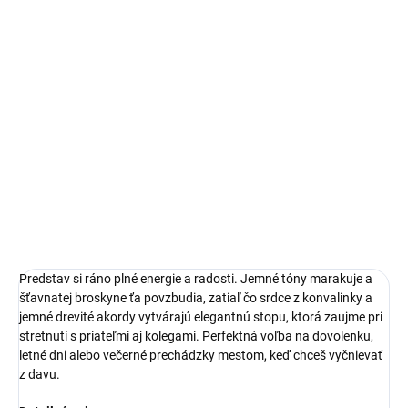
MOŽNOSTI
DORUČENIA
−
+
Pridať do košíka
Osviežujúca ovocná elegancia, ktorá okamžite pritiahne pohľady.
Prebúdza zmysly a dodáva sebavedomie každému kroku
DETAILNÉ INFORMÁCIE
OPÝTAŤ SA
STRÁŽIŤ
Predstav si ráno plné energie a radosti. Jemné tóny marakuje a
šťavnatej broskyne ťa povzbudia, zatiaľ čo srdce z konvalinky a
jemné drevité akordy vytvárajú elegantnú stopu, ktorá zaujme pri
stretnutí s priateľmi aj kolegami. Perfektná voľba na dovolenku,
letné dni alebo večerné prechádzky mestom, keď chceš vyčnievať
z davu.