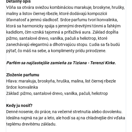
Detailný opis
Vôňa sa otvára sviežou kombináciou marakuje, broskyne, hrušky,
maliny a listov čiernej ríbezle, ktoré dodávajú kompozícii
šťavnatosť a jemnú sladkosť. Srdce parfumu tvorí konvalinka,
ktorá sa harmonicky spája s jemnými drevitými tónmi a ľahkým
kadidlom, čím vzniká tajomná a príťažlivá aura. Základ dopĺňa
pižmo, santalové drevo, vanilka, pačuli a heliotrop, ktoré
zanechávajú elegantnú a dlhotrvajúcu stopu. Ľudia sa ťa budú
pýtať, čo máš na sebe, a komplimenty prídu prirodzene.
Parfém sa najčastejšie zamieňa za Tiziana - Terenzi Kirke.
Zloženie parfumu
Hlava: marakuja, broskyňa, hruška, malina, list čiernej ríbezle
Srdce: konvalinka
Základ: pižmo, santalové drevo, vanilka, pačuli, heliotrop
Kedy ju nosiť?
Denné nosenie, do práce, na večerné stretnutia alebo dovolenku.
Ideálna najmä na jar a leto, ale hodí sa aj na chladnejšie dni vďaka
teplému drevitému základu.