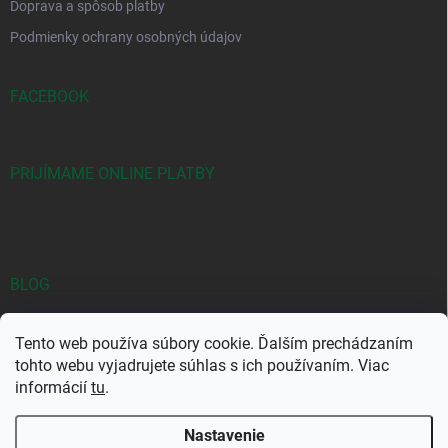
Doprava a spôsob platby
Podmienky ochrany osobných údajov
FACEBOOK
PRIJÍMAME ONLINE PLATBY
BLOG
Objavte jedinečné kombinácie Yodeyma vôní
Tento web používa súbory cookie. Ďalším prechádzaním
Najpredávanejšie Yodeyma vône: Prečo si ich kúpiť?
tohto webu vyjadrujete súhlas s ich používaním. Viac
informácií
tu
.
YODEYMA – Kvalitná značka parfémov za bezkonkurenčné ceny
Nastavenie