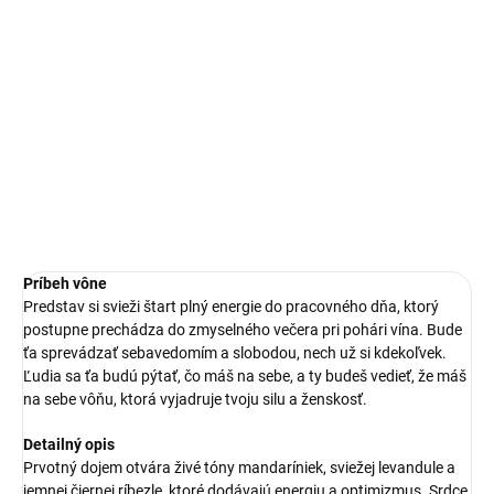
MOŽNOSTI
DORUČENIA
Odvážna a elegantná vôňa, ktorá okamžite upúta pozornosť a
zvýrazní tvoju jedinečnú ženskosť. Svieža, kvetinovo-orientálna
kombinácia, ktorá rozžiari každý deň.
DETAILNÉ INFORMÁCIE
OPÝTAŤ SA
STRÁŽIŤ
Príbeh vône
Predstav si svieži štart plný energie do pracovného dňa, ktorý
postupne prechádza do zmyselného večera pri pohári vína. Bude
ťa sprevádzať sebavedomím a slobodou, nech už si kdekoľvek.
Ľudia sa ťa budú pýtať, čo máš na sebe, a ty budeš vedieť, že máš
na sebe vôňu, ktorá vyjadruje tvoju silu a ženskosť.
Detailný opis
Prvotný dojem otvára živé tóny mandaríniek, sviežej levandule a
jemnej čiernej ríbezle, ktoré dodávajú energiu a optimizmus. Srdce