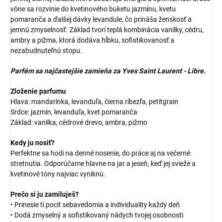
vône sa rozvinie do kvetinového buketu jazmínu, kvetu
pomaranča a ďalšej dávky levandule, čo prináša ženskosť a
jemnú zmyselnosť. Základ tvorí teplá kombinácia vanilky, cédru,
ambry a pižma, ktorá dodáva hĺbku, sofistikovanosť a
nezabudnuteľnú stopu.
Parfém sa najčastejšie zamieňa za Yves Saint Laurent - Libre.
Zloženie parfumu
Hlava: mandarínka, levanduľa, čierna ríbezľa, petitgrain
Srdce: jazmín, levanduľa, kvet pomaranča
Základ: vanilka, cédrové drevo, ambra, pižmo
Kedy ju nosiť?
Perfektne sa hodí na denné nosenie, do práce aj na večerné
stretnutia. Odporúčame hlavne na jar a jeseň, keď jej svieže a
kvetinové tóny najviac vyniknú.
Prečo si ju zamiluješ?
• Prinesie ti pocit sebavedomia a individuality každý deň
• Dodá zmyselný a sofistikovaný nádych tvojej osobnosti