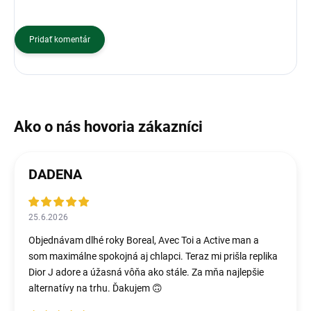
Pridať komentár
DADENA
25.6.2026
Objednávam dlhé roky Boreal, Avec Toi a Active man a
som maximálne spokojná aj chlapci. Teraz mi prišla replika
Dior J adore a úžasná vôňa ako stále. Za mňa najlepšie
alternatívy na trhu. Ďakujem 🙃