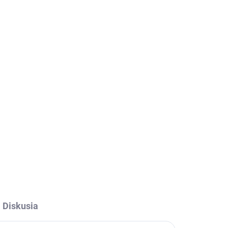
1,50 €
/ ks
1,43 €
/ ks
1,35 €
/ ks
Ušetríte
0 €
OPÝTAŤ SA
STRÁŽIŤ
Diskusia