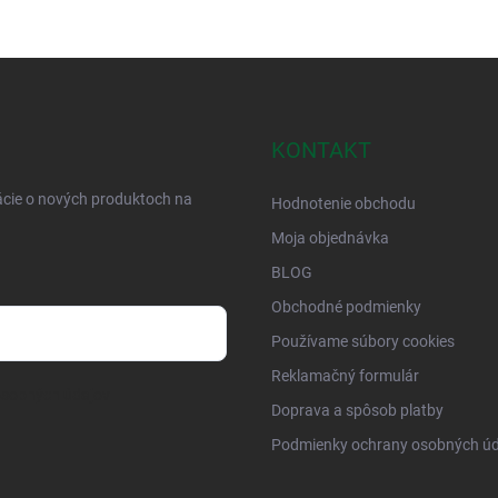
KONTAKT
ácie o nových produktoch na
Hodnotenie obchodu
Moja objednávka
BLOG
Obchodné podmienky
Používame súbory cookies
Reklamačný formulár
osobných údajov
Doprava a spôsob platby
Podmienky ochrany osobných úd